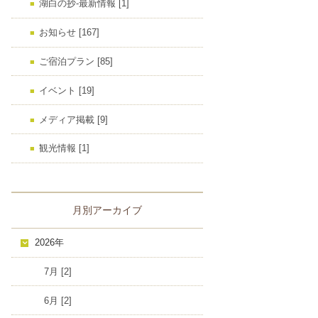
湖白の抄‐最新情報 [1]
お知らせ [167]
ご宿泊プラン [85]
イベント [19]
メディア掲載 [9]
観光情報 [1]
月別アーカイブ
2026年
7月 [2]
6月 [2]