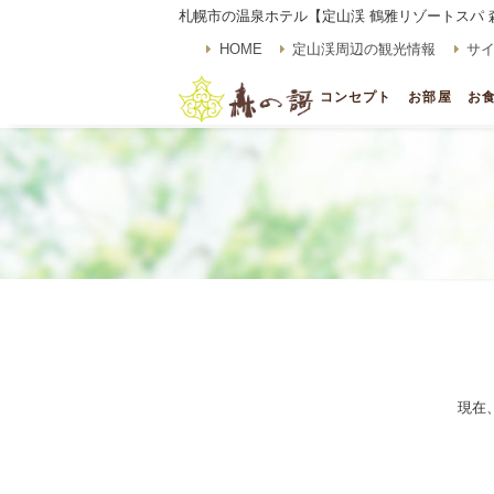
札幌市の温泉ホテル【定山渓 鶴雅リゾートスパ 
HOME
定山渓周辺の観光情報
サ
コンセプト
お部屋
お
現在