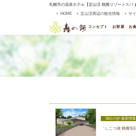
札幌市の温泉ホテル【定山渓 鶴雅リゾートスパ 
HOME
定山渓周辺の観光情報
サ
コンセプト
お部屋
お
湖白の抄‐最新情報
「しこつ湖 鶴雅別