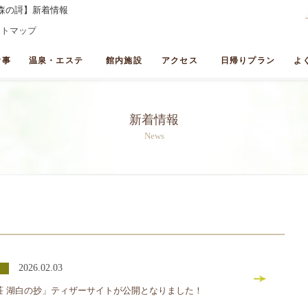
森の謌】新着情報
イトマップ
食事
温泉・エステ
館内施設
アクセス
日帰りプラン
よ
新着情報
News
2026.02.03
荘 湖白の抄」ティザーサイトが公開となりました！