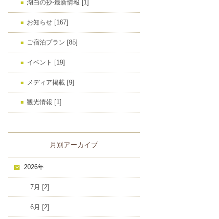
湖白の抄‐最新情報 [1]
お知らせ [167]
ご宿泊プラン [85]
イベント [19]
メディア掲載 [9]
観光情報 [1]
月別アーカイブ
2026年
7月 [2]
6月 [2]