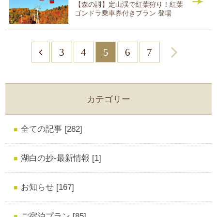
【森の謌】定山渓で紅葉狩り！紅葉
ゴンドラ乗車券付きプラン 登場
3
4
5
6
7
カテゴリー
全ての記事 [282]
湖白の抄‐最新情報 [1]
お知らせ [167]
ご宿泊プラン [85]