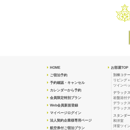
HOME
お部屋TOP
別棟コテ
ご宿泊予約
リビング
予約確認・キャンセル
ツインベッ
カレンダーから予約
デラック
会員限定特別プラン
岩盤浴付
デラック
Web会員新規登録
デラック
マイページログイン
スタンダ
法人契約企業様専用ページ
和洋室
洋室ツイ
航空券付ご宿泊プラン