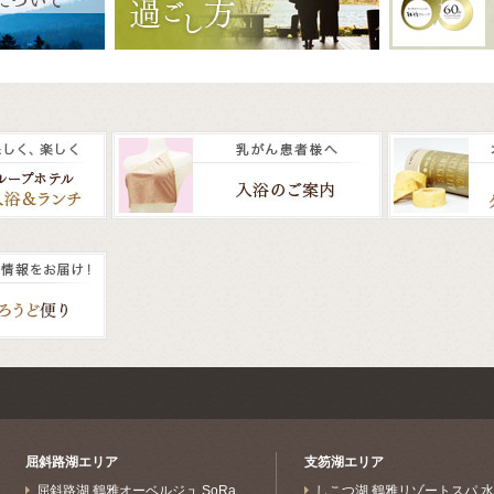
屈斜路湖エリア
支笏湖エリア
屈斜路湖 鶴雅オーベルジュ SoRa
しこつ湖 鶴雅リゾートスパ 