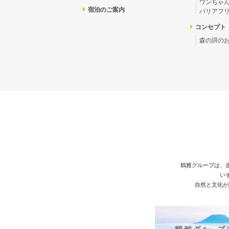
ワンちゃ
宿泊のご案内
バリアフ
コンセプト
森の謌の
鶴雅グループは、
い
自然と文化が