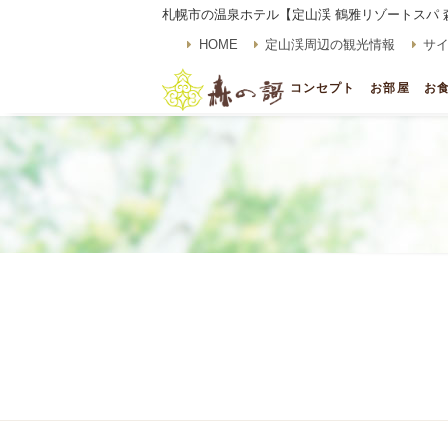
札幌市の温泉ホテル【定山渓 鶴雅リゾートスパ 
HOME
定山渓周辺の観光情報
サ
コンセプト
お部屋
お