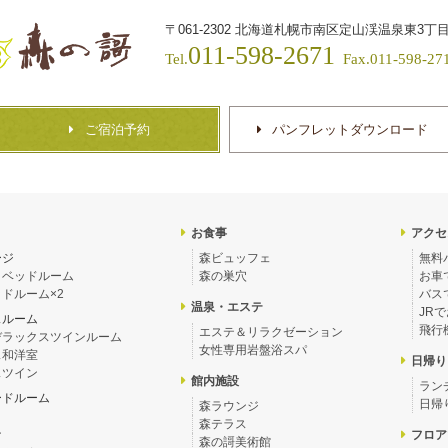
〒061-2302
北海道札幌市南区定山渓温泉東3丁目
011-598-2671
Tel.
Fax.011-598-27
ご宿泊予約
パンフレットダウンロード
お食事
アクセ
ージ
森ビュッフェ
無料
＋ベッドルーム
森の巣穴
お車
ドルーム×2
バス
温泉・エステ
JR
スルーム
飛行
エステ＆リラクゼーション
デラックスツインルーム
女性専用岩盤浴スパ
ス和洋室
日帰り
スツイン
館内施設
ラン
ードルーム
日帰
森ラウンジ
森テラス
ン
フロア
森の謌美術館