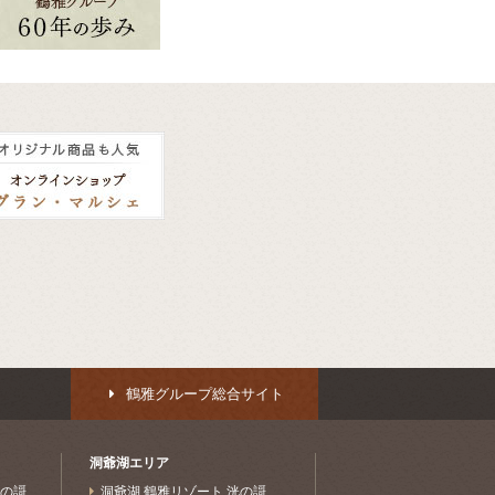
鶴雅グループ総合サイト
洞爺湖エリア
水の謌
洞爺湖 鶴雅リゾート 洸の謌