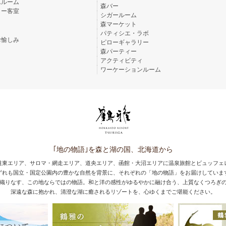
んルーム
森バー
リー客室
シガールーム
森マーケット
パティシエ・ラボ
お愉しみ
ピローギャラリー
森パーティー
アクティビティ
ワーケーションルーム
｢地の物語｣を森と湖の国、北海道から
道東エリア、サロマ・網走エリア、道央エリア、函館・大沼エリアに温泉旅館とビュッフェ
ずれも国立・国定公園内の豊かな自然を背景に、それぞれの「地の物語」をお届けしていま
織りなす、この地ならではの物語。和と洋の感性がゆるやかに融け合う、上質なくつろぎ
深遠な森に抱かれ、清澄な湖に癒されるリゾートを、心ゆくまでご堪能ください。