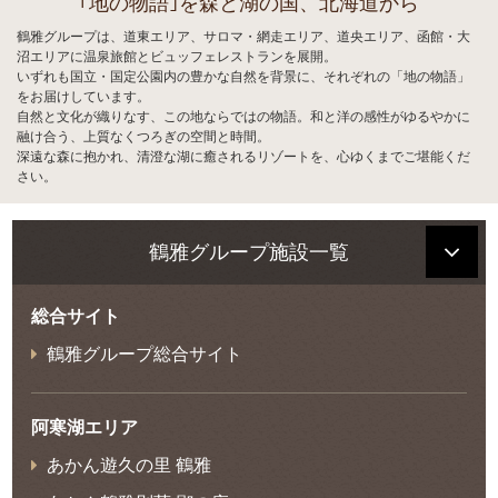
｢地の物語｣を森と湖の国、北海道から
鶴雅グループは、道東エリア、サロマ・網走エリア、道央エリア、函館・大
沼エリアに温泉旅館とビュッフェレストランを展開。
いずれも国立・国定公園内の豊かな自然を背景に、それぞれの「地の物語」
をお届けしています。
自然と文化が織りなす、この地ならではの物語。和と洋の感性がゆるやかに
融け合う、上質なくつろぎの空間と時間。
深遠な森に抱かれ、清澄な湖に癒されるリゾートを、心ゆくまでご堪能くだ
さい。
鶴雅グループ施設一覧
総合サイト
鶴雅グループ総合サイト
阿寒湖エリア
あかん遊久の里 鶴雅