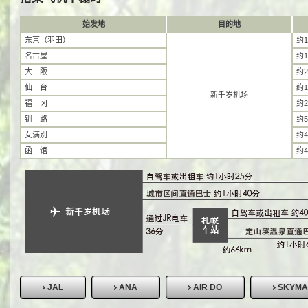
始发地
目的地
东京（羽田）
约
名古屋
约
大 阪
约
仙 台
约
新千岁机场
福 冈
约
钏 路
约
女满别
约
函 馆
约
JAL
ANA
AIR DO
SKYM