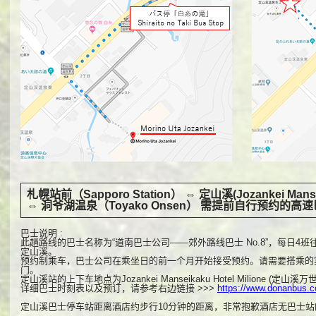
札幌站前（Sapporo Station） ⇔ 定山溪(Jozankei Manseik
⇔ 洞爷湖温泉（Toyako Onsen） 需提前自行预约的高
巴士说明 :
此趟路线的巴士名称为“道南巴士公司——郊外路线巴士 No.8”，每日4
定山溪。
预约制乘车，巴士公司在乘坐日的前一个月开始接受预约。请需要搭乘的
门。
定山溪站的上下车地点为Jozankei Manseikaku Hotel Milione (定山
详细巴士时刻表以及预订，请参考右边链接 >>>
https://www.donanbus.c
定山溪巴士停车站距离酒店约步行10分钟的距离，非常抱歉酒店无巴士站