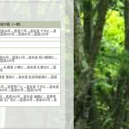
路径介绍（一例）
道36号→道道77号→道央道 千岁IC→道
道道453号→道道82号→国道230号
90号→国道12号→道央道 旭川鹰栖IC→
国道230号
→札樽道 小樽IC→道央道 札幌北IC→国
0号
道 落部IC→道央道 虻田洞爺湖IC→国道
号→音更带广IC→道央道 千岁IC→道央道
53号→道道82号→国道230号
→道道392号→道东道 浦幌IC→音更带
道 北广岛IC→国道36号→道道453号→道