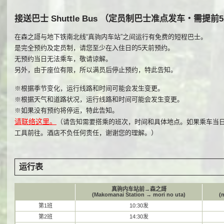
接送巴士 Shuttle Bus （定员制巴士准点发车・需提前
在森之謌与地下铁南北线“真驹内车站”之间运行有免费的短程巴士。
是完全预约及定员制，请您至少在入住日的5天前预约。
无预约当日无法乘车，敬请谅解。
另外，由于座位有限，所以满员后停止预约，特此告知。
※根据季节变化，运行线路和时间可能会发生变更。
※根据天气和道路状况，运行线路和时间可能会发生变更。
※如果没有预约将停运，特此告知。
请联络这里。
（请告知需要搭乘的班次，时间和具体地点。如果乘车当
工具前往。酒店不负任何责任，谢谢您的理解。）
运行表
真驹内车站前→森之謌
(Makomanai Station → mori no uta)
(
第1班
10:30发
第2班
14:30发