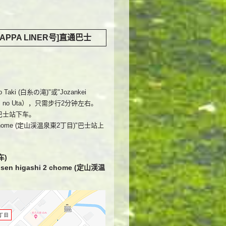
KAPPA LINER号]直通巴士
ki (白糸の滝)"或"Jozankei
ori no Uta），只需步行2分钟左右。
)"巴士站下车。
 chome (定山渓温泉東2丁目)"巴士站上
车)
nsen higashi 2 chome (定山渓温