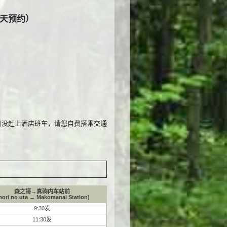
5天预约）
日没赶上酒店班车，请您自费搭乘交通
森之謌→真驹内车站前
mori no uta → Makomanai Station)
9:30发
11:30发