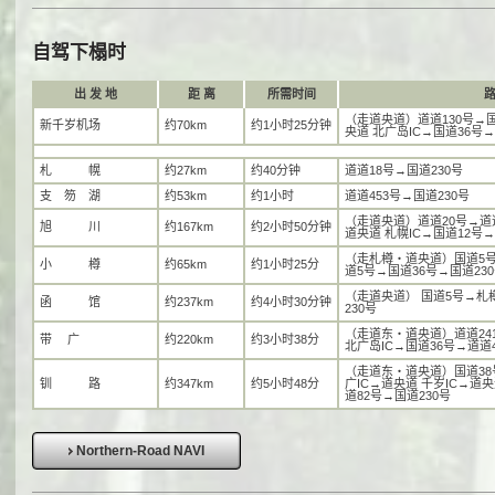
自驾下榻时
出 发 地
距 离
所需时间
（走道央道）道道130号→国
新千岁机场
约70km
约1小时25分钟
央道 北广岛IC→国道36号→
札 幌
约27km
约40分钟
道道18号→国道230号
支 笏 湖
约53km
约1小时
道道453号→国道230号
（走道央道）道道20号→道道
旭 川
约167km
约2小时50分钟
道央道 札幌IC→国道12号→
（走札樽・道央道）国道5号
小 樽
约65km
约1小时25分
道5号→国道36号→国道23
（走道央道） 国道5号→札樽
函 馆
约237km
约4小时30分钟
230号
（走道东・道央道）道道241
带 广
约220km
约3小时38分
北广岛IC→国道36号→道道4
（走道东・道央道）国道38号
钏 路
约347km
约5小时48分
广IC→道央道 千岁IC→道央
道82号→国道230号
Northern-Road NAVI