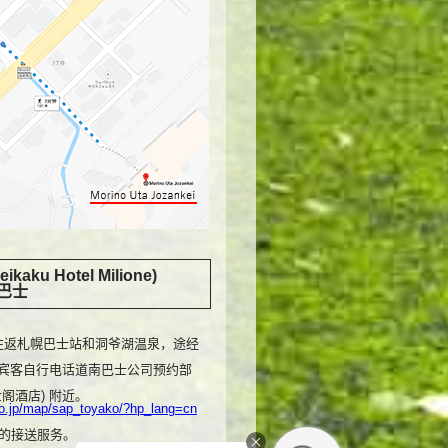
aku Hotel Milione)
速巴士
班往返札幌巴士站和洞爷湖温泉，途经
宾客自行电话道南巴士公司预约部
溪万世阁酒店) 附近。
o.jp/map/sap_toyako/?hp_lang=cn
的接送服务。