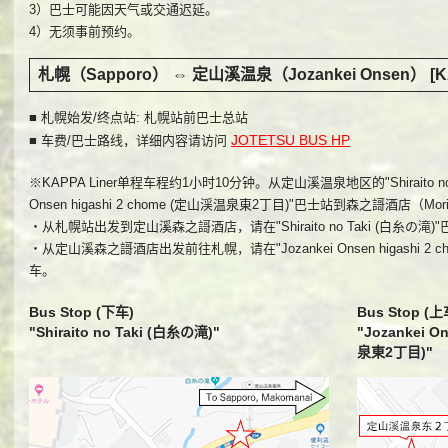
3）巴士可能因天气或交通迟延。
4）无须事前预约。
札幌（Sapporo） ⇔ 定山溪温泉（Jozankei Onsen） [
■ 札幌始发/终点站: 札幌站前巴士总站
JOTETSU BUS HP
■ 车费/巴士路线，详细内容请访问
※KAPPA Liner单程车程约1小时10分钟。从定山溪温泉地区的"Shiraito no Ta
Onsen higashi 2 chome (定山渓温泉東2丁目)"巴士站到森之謌酒店（M
・从札幌站出发到定山溪森之謌酒店，请在"Shiraito no Taki (白糸の滝
・从定山溪森之謌酒店出发前往札幌，请在"Jozankei Onsen higashi 2
车。
Bus Stop (下车)
Bus Stop (上
"Shiraito no Taki (白糸の滝)"
"Jozankei O
泉東2丁目)"