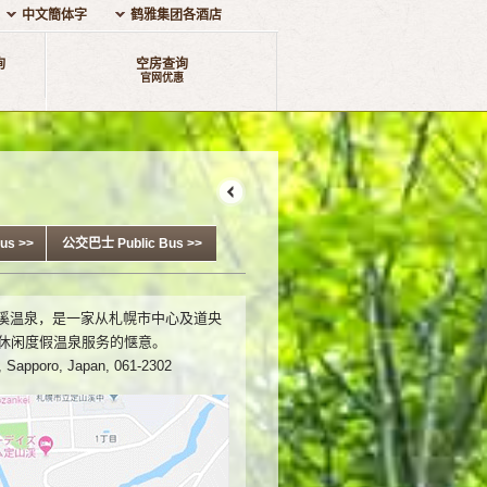
中文簡体字
鹤雅集团各酒店
询
空房查询
官网优惠
us >>
公交巴士 Public Bus >>
山溪温泉，是一家从札幌市中心及道央
休闲度假温泉服务的惬意。
, Sapporo, Japan, 061-2302