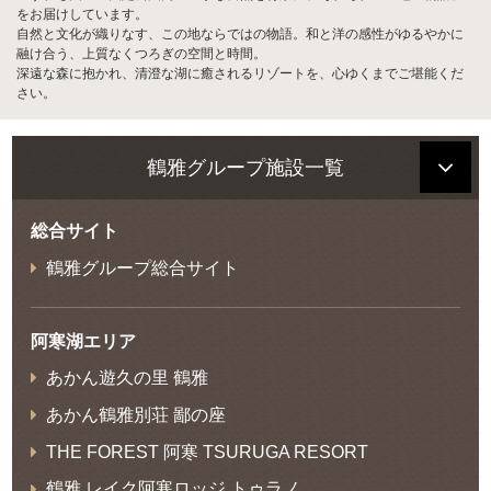
をお届けしています。
自然と文化が織りなす、この地ならではの物語。和と洋の感性がゆるやかに
融け合う、上質なくつろぎの空間と時間。
深遠な森に抱かれ、清澄な湖に癒されるリゾートを、心ゆくまでご堪能くだ
さい。
鶴雅グループ施設一覧
総合サイト
鶴雅グループ総合サイト
阿寒湖エリア
あかん遊久の里 鶴雅
あかん鶴雅別荘 鄙の座
THE FOREST 阿寒 TSURUGA RESORT
鶴雅 レイク阿寒ロッジ トゥラノ