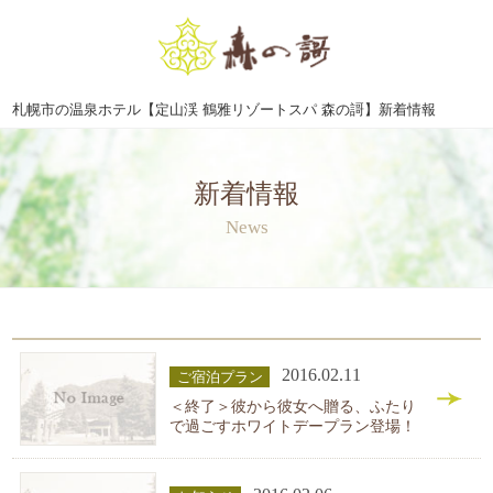
札幌市の温泉ホテル【定山渓 鶴雅リゾートスパ 森の謌】新着情報
新着情報
News
2016.02.11
ご宿泊プラン
＜終了＞彼から彼女へ贈る、ふたり
で過ごすホワイトデープラン登場！