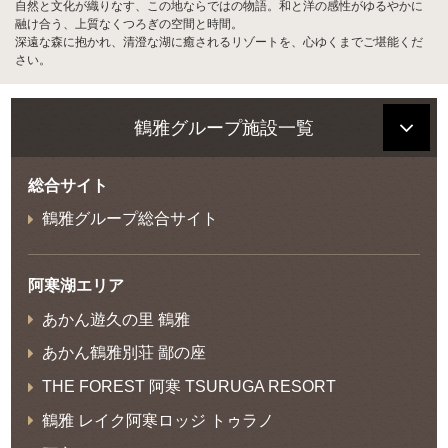
自然と文化が織りなす、この地ならではの物語。和と洋の感性がゆるやかに
融け合う、上質なくつろぎの空間と時間。
深遠な森に抱かれ、清澄な湖に癒されるリゾートを、心ゆくまでご堪能くだ
さい。
鶴雅グループ施設一覧
総合サイト
鶴雅グループ総合サイト
阿寒湖エリア
あかん遊久の里 鶴雅
あかん鶴雅別荘 鄙の座
THE FOREST 阿寒 TSURUGA RESORT
鶴雅 レイク阿寒ロッジ トゥラノ