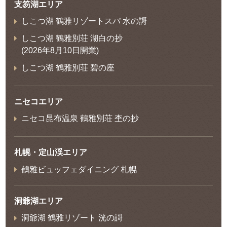
支笏湖エリア
しこつ湖 鶴雅リゾートスパ 水の謌
しこつ湖 鶴雅別荘 湖白の抄
(2026年8月10日開業)
しこつ湖 鶴雅別荘 碧の座
ニセコエリア
ニセコ昆布温泉 鶴雅別荘 杢の抄
札幌・定山渓エリア
鶴雅ビュッフェダイニング 札幌
洞爺湖エリア
洞爺湖 鶴雅リゾート 洸の謌