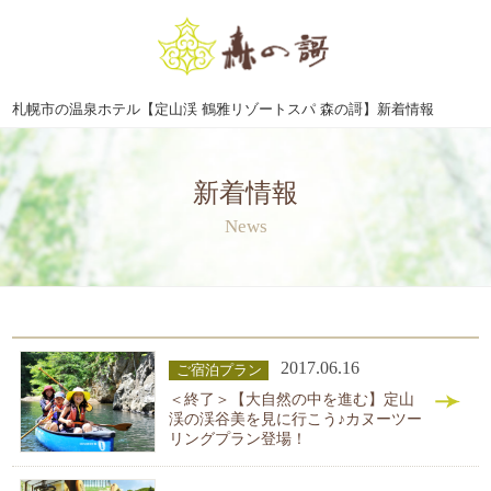
札幌市の温泉ホテル【定山渓 鶴雅リゾートスパ 森の謌】新着情報
新着情報
News
2017.06.16
ご宿泊プラン
＜終了＞【大自然の中を進む】定山
渓の渓谷美を見に行こう♪カヌーツー
リングプラン登場！