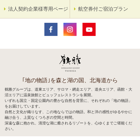
法人契約企業様専用ページ
航空券付ご宿泊プラン
｢地の物語｣を森と湖の国、北海道から
鶴雅グループは、道東エリア、サロマ・網走エリア、道央エリア、函館・大
沼エリアに温泉旅館とビュッフェレストランを展開。
いずれも国立・国定公園内の豊かな自然を背景に、それぞれの「地の物語」
をお届けしています。
自然と文化が織りなす、この地ならではの物語。和と洋の感性がゆるやかに
融け合う、上質なくつろぎの空間と時間。
深遠な森に抱かれ、清澄な湖に癒されるリゾートを、心ゆくまでご堪能くだ
さい。