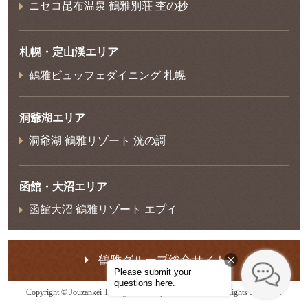
ニセコ昆布温泉 鶴雅別荘 杢の抄
札幌・定山渓エリア
鶴雅ビュッフェダイニング 札幌
洞爺湖エリア
洞爺湖 鶴雅リゾート 洸の謌
函館・大沼エリア
函館大沼 鶴雅リゾート エプイ
鶴雅グループ総合サイト
Copyright © Jouzankei Tsuruga Resort Spa Mori no Uta. All Rights Reserved.