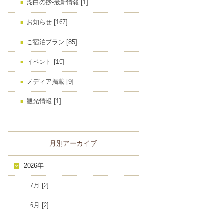
湖白の抄‐最新情報 [1]
お知らせ [167]
ご宿泊プラン [85]
イベント [19]
メディア掲載 [9]
観光情報 [1]
月別アーカイブ
2026年
7月 [2]
6月 [2]