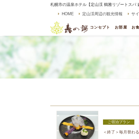
札幌市の温泉ホテル【定山渓 鶴雅リゾートスパ 
HOME
定山渓周辺の観光情報
サ
コンセプト
お部屋
お
ご宿泊プラン
＜終了＞毎月替わる