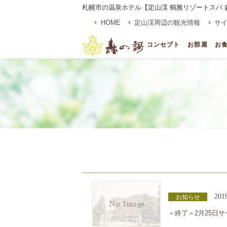
札幌市の温泉ホテル【定山渓 鶴雅リゾートスパ 
HOME
定山渓周辺の観光情報
サ
コンセプト
お部屋
お
201
お知らせ
＜終了＞2月25日