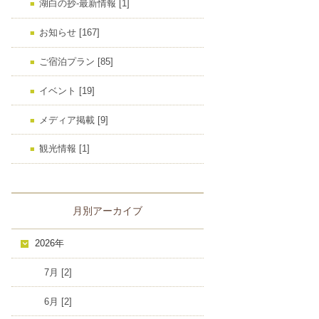
湖白の抄‐最新情報 [1]
お知らせ [167]
ご宿泊プラン [85]
イベント [19]
メディア掲載 [9]
観光情報 [1]
月別アーカイブ
2026年
7月 [2]
6月 [2]