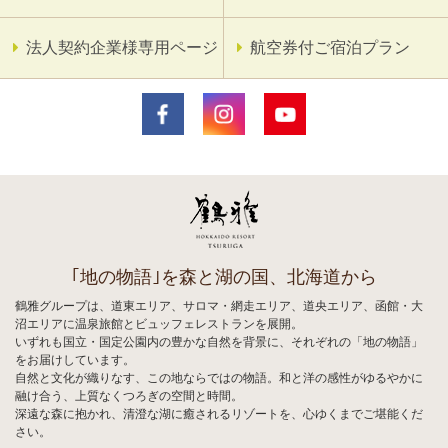
法人契約企業様専用ページ
航空券付ご宿泊プラン
｢地の物語｣を森と湖の国、北海道から
鶴雅グループは、道東エリア、サロマ・網走エリア、道央エリア、函館・大
沼エリアに温泉旅館とビュッフェレストランを展開。
いずれも国立・国定公園内の豊かな自然を背景に、それぞれの「地の物語」
をお届けしています。
自然と文化が織りなす、この地ならではの物語。和と洋の感性がゆるやかに
融け合う、上質なくつろぎの空間と時間。
深遠な森に抱かれ、清澄な湖に癒されるリゾートを、心ゆくまでご堪能くだ
さい。