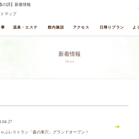
森の謌】新着情報
イトマップ
食事
温泉・エステ
館内施設
アクセス
日帰りプラン
よ
新着情報
News
4.04.27
しゃぶレストラン「森の巣穴」グランドオープン！