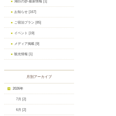
湖白の抄‐最新情報 [1]
お知らせ [167]
ご宿泊プラン [85]
イベント [19]
メディア掲載 [9]
観光情報 [1]
月別アーカイブ
2026年
7月 [2]
6月 [2]