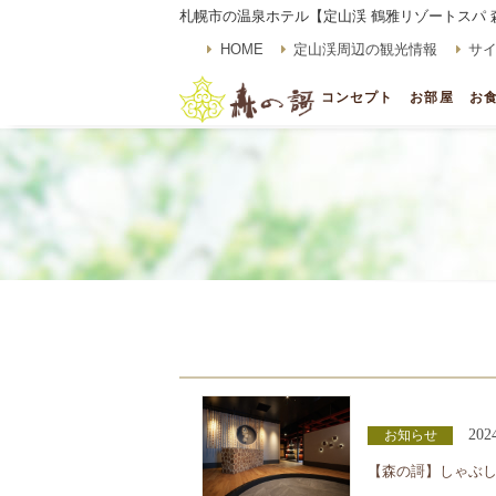
札幌市の温泉ホテル【定山渓 鶴雅リゾートスパ 
HOME
定山渓周辺の観光情報
サ
コンセプト
お部屋
お
202
お知らせ
【森の謌】しゃぶ