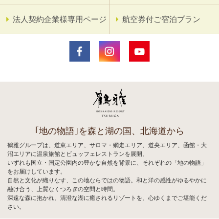
法人契約企業様専用ページ
航空券付ご宿泊プラン
｢地の物語｣を森と湖の国、北海道から
鶴雅グループは、道東エリア、サロマ・網走エリア、道央エリア、函館・大
沼エリアに温泉旅館とビュッフェレストランを展開。
いずれも国立・国定公園内の豊かな自然を背景に、それぞれの「地の物語」
をお届けしています。
自然と文化が織りなす、この地ならではの物語。和と洋の感性がゆるやかに
融け合う、上質なくつろぎの空間と時間。
深遠な森に抱かれ、清澄な湖に癒されるリゾートを、心ゆくまでご堪能くだ
さい。