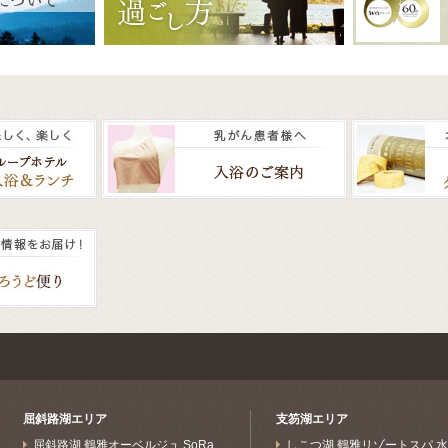
屈斜路湖エリア
支笏湖エリア
屈斜路湖 鶴雅オーベルジュ SoRa
しこつ湖 鶴雅リゾートスパ 