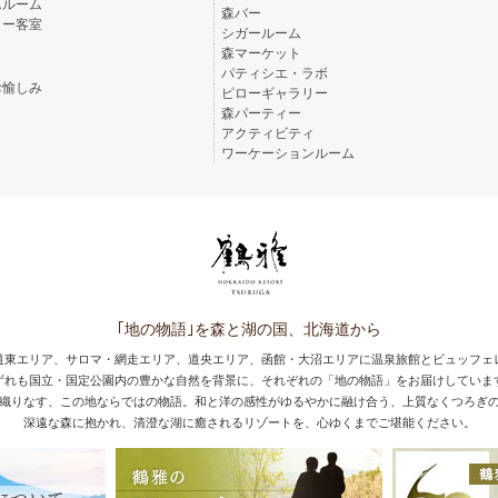
んルーム
森バー
リー客室
シガールーム
森マーケット
パティシエ・ラボ
お愉しみ
ピローギャラリー
森パーティー
アクティビティ
ワーケーションルーム
｢地の物語｣を森と湖の国、北海道から
道東エリア、サロマ・網走エリア、道央エリア、函館・大沼エリアに温泉旅館とビュッフェ
ずれも国立・国定公園内の豊かな自然を背景に、それぞれの「地の物語」をお届けしていま
織りなす、この地ならではの物語。和と洋の感性がゆるやかに融け合う、上質なくつろぎ
深遠な森に抱かれ、清澄な湖に癒されるリゾートを、心ゆくまでご堪能ください。