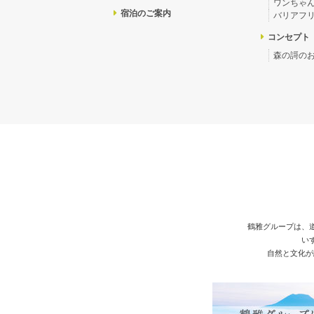
ワンちゃ
宿泊のご案内
バリアフ
コンセプト
森の謌の
鶴雅グループは、
い
自然と文化が