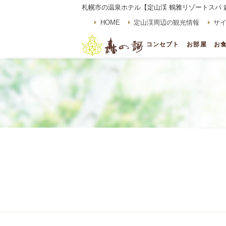
札幌市の温泉ホテル【定山渓 鶴雅リゾートスパ 
HOME
定山渓周辺の観光情報
サ
コンセプト
お部屋
お