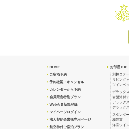
HOME
お部屋TOP
別棟コテ
ご宿泊予約
リビング
予約確認・キャンセル
ツインベッ
カレンダーから予約
デラック
会員限定特別プラン
岩盤浴付
デラック
Web会員新規登録
デラック
マイページログイン
スタンダ
法人契約企業様専用ページ
和洋室
洋室ツイ
航空券付ご宿泊プラン