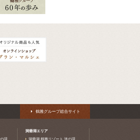
鶴雅グループ総合サイト
洞爺湖エリア
水の謌
洞爺湖 鶴雅リゾート 洸の謌