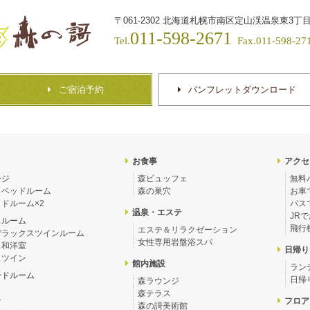
〒061-2302
北海道札幌市南区定山渓温泉東3丁目
011-598-2671
Tel.
Fax.011-598-27
ご宿泊予約
パンフレットダウンロード
お食事
アクセ
ージ
森ビュッフェ
無料
＋ベッドルーム
森の巣穴
お車
ドルーム×2
バス
温泉・エステ
JR
スルーム
飛行
エステ＆リラクゼーション
デラックスツインルーム
女性専用岩盤浴スパ
ス和洋室
日帰り
スツイン
館内施設
ラン
ードルーム
日帰
森ラウンジ
森テラス
ン
フロア
森の謌美術館