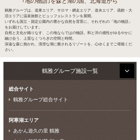
｢地の物語｣を森と湖の国、北海道から
鶴雅グループは、道東エリア、サロマ・網走エリア、道央エリア、函館・大
沼エリアに温泉旅館とビュッフェレストランを展開。
いずれも国立・国定公園内の豊かな自然を背景に、それぞれの「地の物語」
をお届けしています。
自然と文化が織りなす、この地ならではの物語。和と洋の感性がゆるやかに
融け合う、上質なくつろぎの空間と時間。
深遠な森に抱かれ、清澄な湖に癒されるリゾートを、心ゆくまでご堪能くだ
さい。
鶴雅グループ施設一覧
総合サイト
鶴雅グループ総合サイト
阿寒湖エリア
あかん遊久の里 鶴雅