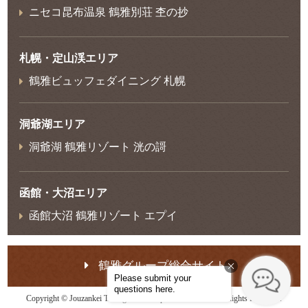
ニセコ昆布温泉 鶴雅別荘 杢の抄
札幌・定山渓エリア
鶴雅ビュッフェダイニング 札幌
洞爺湖エリア
洞爺湖 鶴雅リゾート 洸の謌
函館・大沼エリア
函館大沼 鶴雅リゾート エプイ
鶴雅グループ総合サイト
Copyright © Jouzankei Tsuruga Resort Spa Mori no Uta. All Rights Reserved.