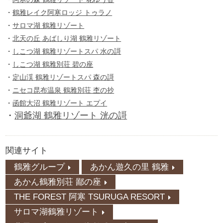
・
鶴雅レイク阿寒ロッジ トゥラノ
・
サロマ湖 鶴雅リゾート
・
北天の丘 あばしり湖 鶴雅リゾート
・
しこつ湖 鶴雅リゾートスパ 水の謌
・
しこつ湖 鶴雅別荘 碧の座
・
定山渓 鶴雅リゾートスパ 森の謌
・
ニセコ昆布温泉 鶴雅別荘 杢の抄
・
函館大沼 鶴雅リゾート エプイ
・
洞爺湖 鶴雅リゾート 洸の謌
関連サイト
鶴雅グループ
あかん遊久の里 鶴雅
あかん鶴雅別荘 鄙の座
THE FOREST 阿寒 TSURUGA RESORT
サロマ湖鶴雅リゾート