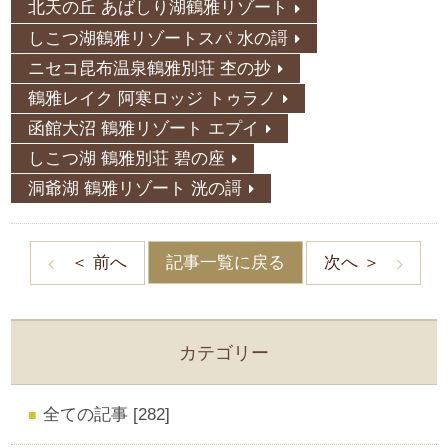
北天の丘 あばしり湖鶴雅リゾート
しこつ湖鶴雅リゾートスパ 水の謌
ニセコ昆布温泉鶴雅別荘 杢の抄
鶴雅レイク 阿寒ロッジ トゥラノ
函館大沼 鶴雅リゾート エプイ
しこつ湖 鶴雅別荘 碧の座
洞爺湖 鶴雅リゾート 洸の謌
記事一覧に戻る
＜ 前へ
次へ ＞
カテゴリー
全ての記事 [282]