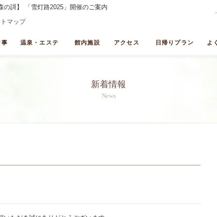
の謌】 「雪灯路2025」開催のご案内
イトマップ
食事
温泉・エステ
館内施設
アクセス
日帰りプラン
よ
新着情報
News