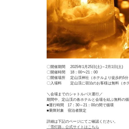
〇開催期間 2025年1月25日(土)～2月1日(土)
〇開催時間 18：00〜21：00
〇開催場所 定山渓神社（ホテルより徒歩約5分
〇入場料 定山渓に宿泊のお客様は無料（ホテ
＼会場までのシャトルバス運行／
期間中、定山渓の各ホテルと会場を結ぶ無料の循
■運行時間 17：30～21：00の間で循環
■乗降対象 宿泊者限定
詳細は下記のページにてご確認ください。
「雪灯路」公式サイトはこちら