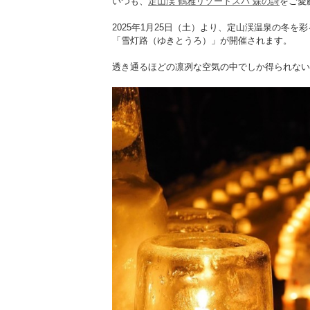
いつも、
定山渓 鶴雅リゾートスパ 森の謌
をご愛
2025年1月25日（土）より、定山渓温泉の冬を
「雪灯路（ゆきとうろ）」が開催されます。
透き通るほどの凛冽な空気の中でしか得られない