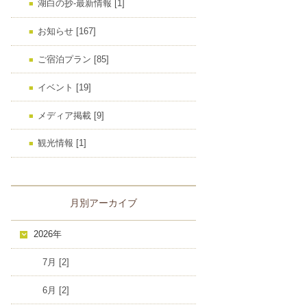
湖白の抄‐最新情報 [1]
お知らせ [167]
ご宿泊プラン [85]
イベント [19]
メディア掲載 [9]
観光情報 [1]
月別アーカイブ
2026年
7月 [2]
6月 [2]