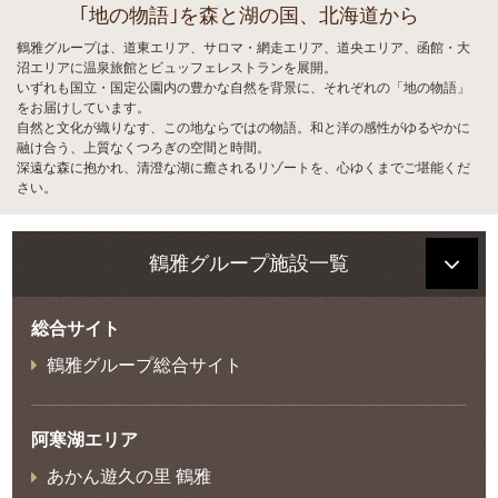
｢地の物語｣を森と湖の国、北海道から
鶴雅グループは、道東エリア、サロマ・網走エリア、道央エリア、函館・大
沼エリアに温泉旅館とビュッフェレストランを展開。
いずれも国立・国定公園内の豊かな自然を背景に、それぞれの「地の物語」
をお届けしています。
自然と文化が織りなす、この地ならではの物語。和と洋の感性がゆるやかに
融け合う、上質なくつろぎの空間と時間。
深遠な森に抱かれ、清澄な湖に癒されるリゾートを、心ゆくまでご堪能くだ
さい。
鶴雅グループ施設一覧
総合サイト
鶴雅グループ総合サイト
阿寒湖エリア
あかん遊久の里 鶴雅