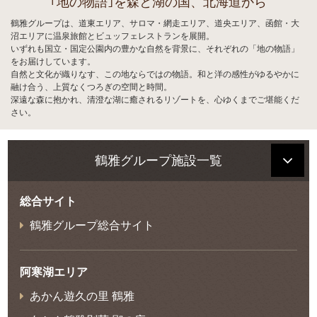
｢地の物語｣を森と湖の国、北海道から
鶴雅グループは、道東エリア、サロマ・網走エリア、道央エリア、函館・大
沼エリアに温泉旅館とビュッフェレストランを展開。
いずれも国立・国定公園内の豊かな自然を背景に、それぞれの「地の物語」
をお届けしています。
自然と文化が織りなす、この地ならではの物語。和と洋の感性がゆるやかに
融け合う、上質なくつろぎの空間と時間。
深遠な森に抱かれ、清澄な湖に癒されるリゾートを、心ゆくまでご堪能くだ
さい。
鶴雅グループ施設一覧
総合サイト
鶴雅グループ総合サイト
阿寒湖エリア
あかん遊久の里 鶴雅